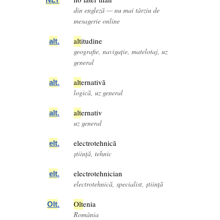
din engleză — nu mai târziu de
mesagerie online
a
lt
itudine
a
lt
.
geografie, navigație, matelotaj, uz
general
a
lt
ernativă
a
lt
.
logică, uz general
a
lt
ernativ
a
lt
.
uz general
electrotehnică
e
lt
.
știință, tehnic
electrotehnician
e
lt
.
electrotehnică, specialist, știință
O
lt
enia
O
lt
.
România