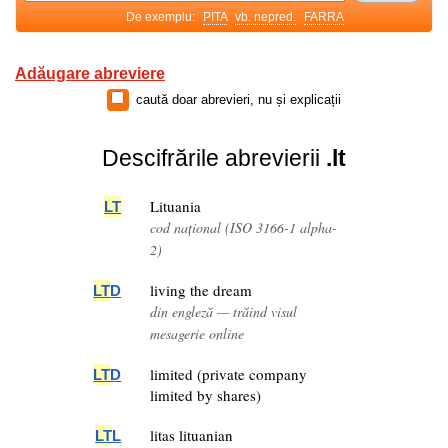
De exemplu:
PITA
vb. nepred.
FARRA
Adăugare abreviere
caută doar abrevieri, nu și explicații
Descifrările abrevierii
.lt
Lituania
LT
cod național (ISO 3166-1 alpha-
2)
living the dream
LT
D
din engleză — trăind visul
mesagerie online
limited (private company
LT
D
limited by shares)
litas lituanian
LT
L