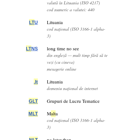
valută în Lituania (ISO 4217)
cod numeric a valutei: 440
Lituania
LT
U
cod național (ISO 3166-1 alpha-
3)
long time no see
LT
NS
din engleză — mult timp fără să te
vezi (cu cineva)
mesagerie online
Lituania
.
lt
domeniu național de internet
Grupuri de Lucru Tematice
G
LT
M
a
lt
a
M
LT
cod național (ISO 3166-1 alpha-
3)
no later than
N
LT