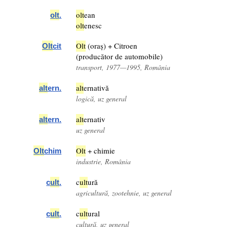
o
lt
ean
o
lt
.
o
lt
enesc
O
lt
(oraș) + Citroen
O
lt
cit
(producător de automobile)
transport, 1977—1995, România
a
lt
ernativă
a
lt
ern.
logică, uz general
a
lt
ernativ
a
lt
ern.
uz general
O
lt
+ chimie
O
lt
chim
industrie, România
c
u
lt
ură
c
u
lt
.
agricultură, zootehnie, uz general
c
u
lt
ural
c
u
lt
.
cultură, uz general