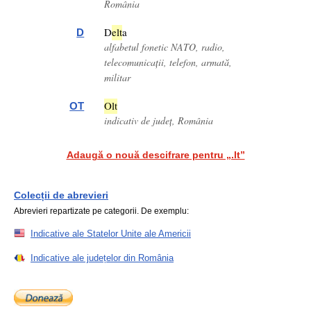
România
D
e
lt
a
D
alfabetul fonetic NATO, radio,
telecomunicații, telefon, armată,
militar
O
lt
OT
indicativ de județ, România
Adaugă o nouă descifrare pentru „.lt”
Colecții de abrevieri
Abrevieri repartizate pe categorii. De exemplu:
Indicative ale Statelor Unite ale Americii
Indicative ale județelor din România