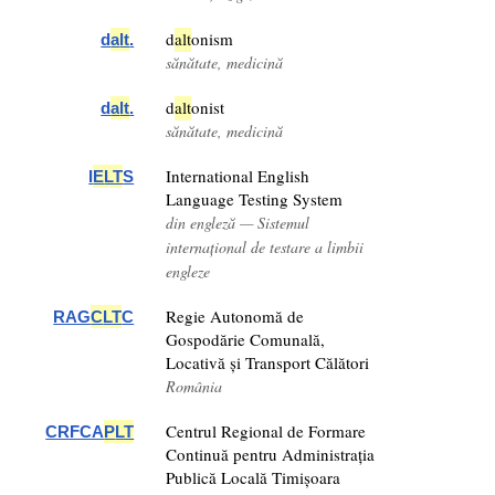
d
a
lt
onism
d
a
lt
.
sănătate, medicină
d
a
lt
onist
d
a
lt
.
sănătate, medicină
International English
I
E
LT
S
Language Testing System
din engleză — Sistemul
internațional de testare a limbii
engleze
Regie Autonomă de
RAG
C
LT
C
Gospodărie Comunală,
Locativă și Transport Călători
România
Centrul Regional de Formare
CRFCA
P
LT
Continuă pentru Administrația
Publică Locală Timișoara