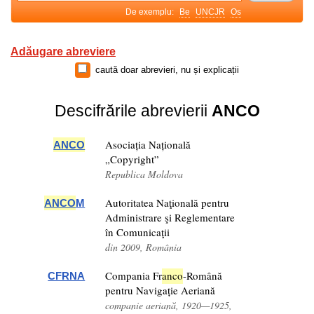
De exemplu:
Be
UNCJR
Os
Adăugare abreviere
caută doar abrevieri, nu și explicații
Descifrările abrevierii
ANCO
Asociația Națională
ANCO
„Copyright”
Republica Moldova
Autoritatea Naţională pentru
ANCO
M
Administrare şi Reglementare
în Comunicaţii
din 2009, România
Compania Fr
anco
-Română
CFRNA
pentru Navigație Aeriană
companie aeriană, 1920—1925,