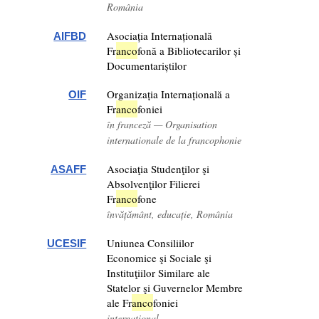
România
Asociația Internațională
AIFBD
Fr
anco
fonă a Bibliotecarilor și
Documentariștilor
Organizația Internațională a
OIF
Fr
anco
foniei
în franceză — Organisation
internationale de la francophonie
Asociaţia Studenţilor şi
ASAFF
Absolvenţilor Filierei
Fr
anco
fone
învățământ, educație, România
Uniunea Consiliilor
UCESIF
Economice şi Sociale şi
Instituţiilor Similare ale
Statelor şi Guvernelor Membre
ale Fr
anco
foniei
internațional