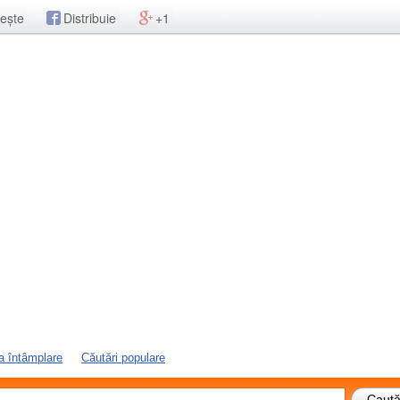
ește
Distribuie
+1
a întâmplare
Căutări populare