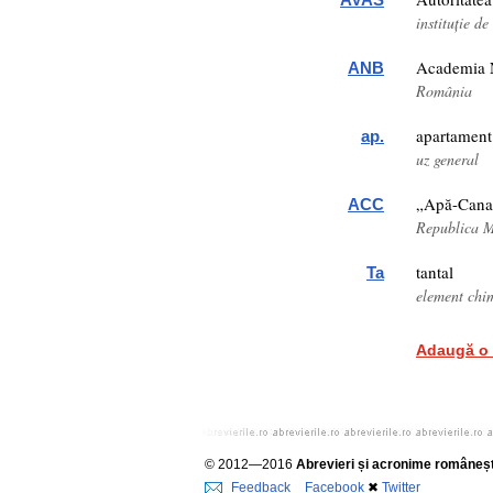
instituție d
Academia 
ANB
România
apartament
ap.
uz general
„Apă-Canal
ACC
Republica 
tantal
Ta
element chi
Adaugă o 
© 2012—2016
Abrevieri și acronime româneșt
Feedback
Facebook
✖
Twitter