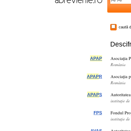
caută d
Descifr
Asociația P
APAP
România
Asociația p
APAP
R
România
Autoritatea
APAP
S
instituție 
Fondul Prop
FPS
instituție 
Autoritatea
AVAS