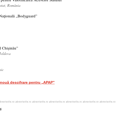
e stat, România
Naţională „Bodyguard”
 Chişinău”
Moldova
mic
nouă descifrare pentru „APAP”
i