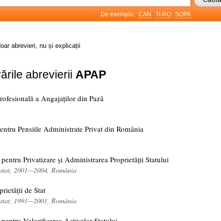
De exemplu:
CAN
TI-RO
SOPA
oar abrevieri, nu și explicații
ările abrevierii
APAP
rofesională a Angajaților din Pază
entru Pensiile Administrate Privat din România
 pentru Privatizare și Administrarea Proprietății Statului
de stat, 2001—2004, România
rietății de Stat
de stat, 1991—2001, România
 pentru Valorificarea Activelor Statului