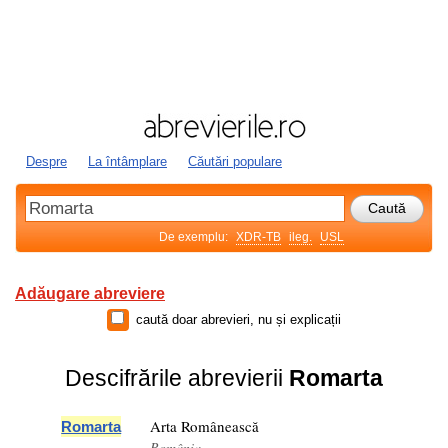
Despre
La întâmplare
Căutări populare
De exemplu:
XDR-TB
ileg.
USL
Adăugare abreviere
caută doar abrevieri, nu și explicații
Descifrările abrevierii
Romarta
Arta Românească
Romarta
România