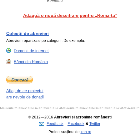
Adaugă o nouă descifrare pentru „Romarta”
Colecții de abrevieri
Abrevieri repartizate pe categorii. De exemplu:
Domenii de internet
Bănci din România
Aflați de ce proiectul
are nevoie de donații
© 2012—2016
Abrevieri și acronime românești
Feedback
Facebook
✖
Twitter
Proiect susținut de
xnn.ro