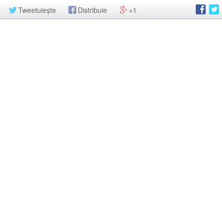
Tweetuiește
Distribuie
+1