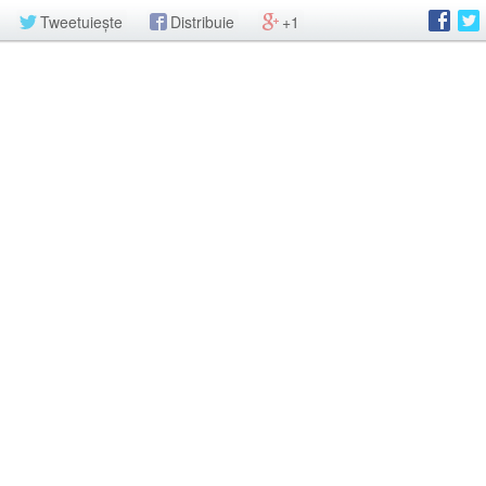
Tweetuiește
Distribuie
+1