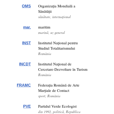
Organizația Mondială a
OMS
Sănătății
sănătate, internațional
maritim
mar.
marină, uz general
Institutul Național pentru
INST
Studiul Totalitarismului
România
Institutul Naţional de
INCDT
Cercetare-Dezvoltare în Turism
România
Federația Română de Arte
FRAMC
Marțiale de Contact
sport, România
Partidul Verde Ecologist
PVE
din 1992, politică, Republica