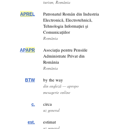
turism, România
Patronatul Român din Industria
APR
E
L
Electronică, Electrotehnică,
Tehnologia Informației și
Comunicațiilor
România
Asociația pentru Pensiile
AP
APR
Administrate Privat din
România
România
by the way
BTW
din engleză — apropo
mesagerie online
circa
c.
uz general
estimat
est.
uz general