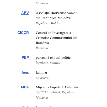
Moldova
Asociaţia Brokerilor Vamali
ABV
din Republica Moldova
Republica Moldova
Centrul de Investigare a
CICCR
Crimelor Comunismului din
România
România
persoană expusă politic
PEP
legislație, politică
familiar
fam.
uz general
Mişcarea Populară Antimafie
MPA
din 2011, politică, Republica
Moldova