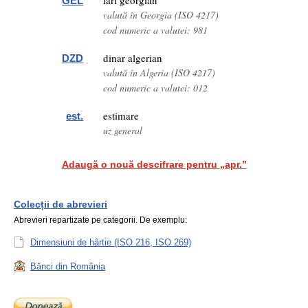
lari georgian
GEL
valută în Georgia (ISO 4217)
cod numeric a valutei: 981
dinar algerian
DZD
valută în Algeria (ISO 4217)
cod numeric a valutei: 012
estimare
est.
uz general
Adaugă o nouă descifrare pentru „apr.”
Colecții de abrevieri
Abrevieri repartizate pe categorii. De exemplu:
Dimensiuni de hârtie (ISO 216, ISO 269)
Bănci din România