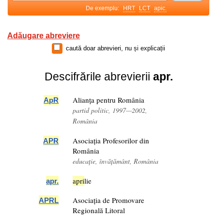
De exemplu:
HRT
LCT
apic.
Adăugare abreviere
caută doar abrevieri, nu și explicații
Descifrările abrevierii
apr.
Alianța pentru România
ApR
partid politic, 1997—2002,
România
Asociația Profesorilor din
APR
România
educație, învățământ, România
apr
i
lie
apr
.
Asociația de Promovare
APR
L
Regională Litoral