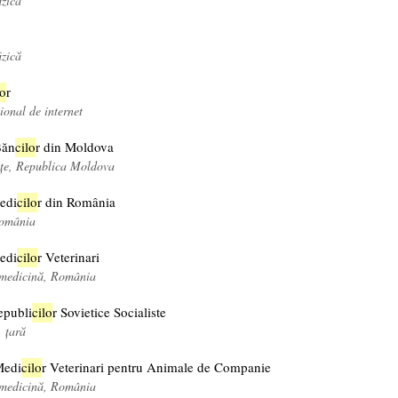
izică
izică
o
r
onal de internet
Băn
cil
o
r din Moldova
nțe, Republica Moldova
edi
cil
o
r din România
România
edi
cil
o
r Veterinari
, medicină, România
epubli
cil
o
r Sovietice Socialiste
 țară
Medi
cil
o
r Veterinari pentru Animale de Companie
, medicină, România