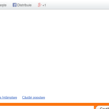
ește
Distribuie
+1
a întâmplare
Căutări populare