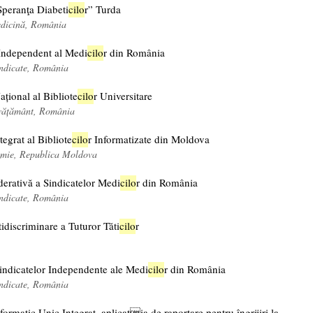
Speranţa Diabeti
cil
o
r” Turda
edicină, România
 Independent al Medi
cil
o
r din România
indicate, România
ațional al Bibliote
cil
o
r Universitare
nvățământ, România
tegrat al Bibliote
cil
o
r Informatizate din Moldova
omie, Republica Moldova
erativă a Sindicatelor Medi
cil
o
r din România
indicate, România
idiscriminare a Tuturor Tăti
cil
o
r
Sindicatelor Independente ale Medi
cil
o
r din România
indicate, România
formatic Unic Integrat, aplicația de raportare pentru îngrijiri la