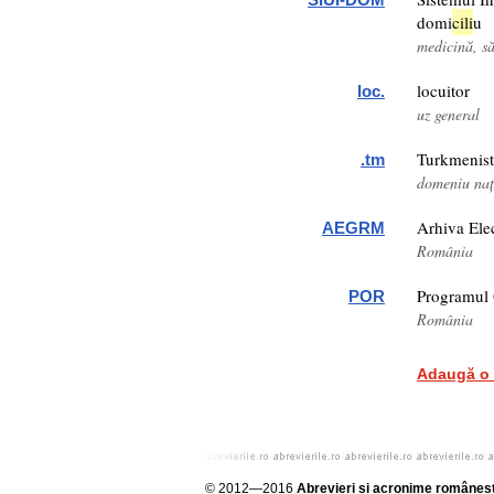
domi
cil
i
u
medicină, s
locuitor
loc.
uz general
Turkmenis
.tm
domeniu nați
Arhiva Ele
AEGRM
România
Programul 
POR
România
Adaugă o n
© 2012—2016
Abrevieri și acronime româneșt