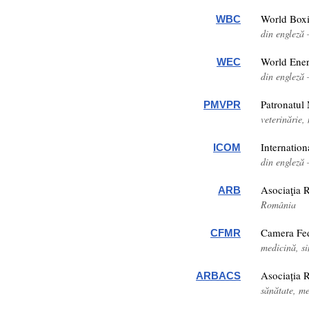
World Box
WBC
din engleză
World Ene
WEC
din engleză 
Patronatul
PMVPR
veterinărie
Internatio
ICOM
din engleză 
Asociaţia 
ARB
România
Camera Fed
CFMR
medicină, s
Asociația 
ARBACS
sănătate, m