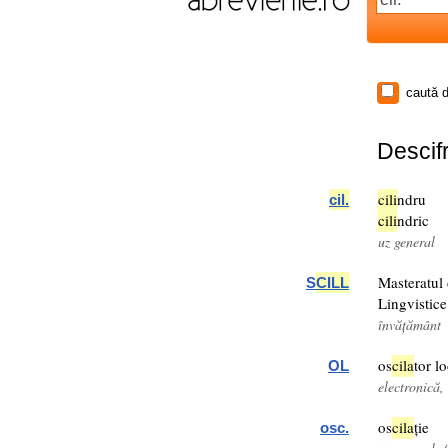
caută d
Descifr
cil
i
ndru
cil
.
cil
i
ndric
uz general
Masteratul 
S
CIL
L
Lingvistice
învățământ
os
cil
a
tor lo
OL
electronică,
os
cil
a
ție
osc.