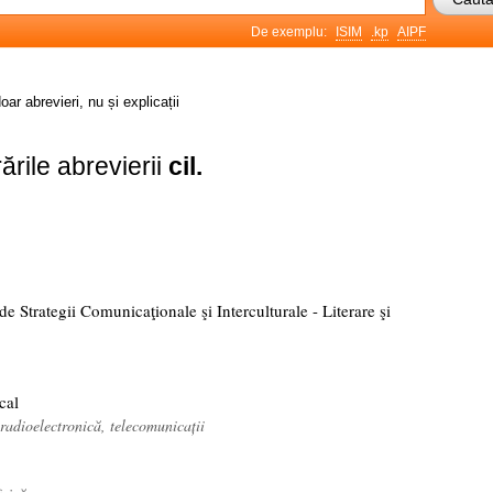
De exemplu:
ISIM
.kp
AIPF
oar abrevieri, nu și explicații
ările abrevierii
cil.
de Strategii Comunicaţionale şi Interculturale - Literare şi
cal
 radioelectronică, telecomunicații