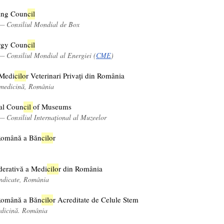
ing Coun
cil
 — Consiliul Mondial de Box
rgy Coun
cil
— Consiliul Mondial al Energiei (
CME
)
 Medi
cil
o
r Veterinari Privați din România
, medicină, România
nal Coun
cil
of Museums
— Consiliul Internațional al Muzeelor
Română a Băn
cil
o
r
erativă a Medi
cil
o
r din România
indicate, România
Română a Băn
cil
o
r Acreditate de Celule Stem
edicină. România