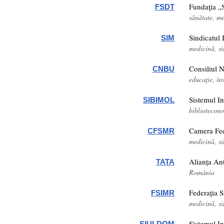
Fundaţia „
FSDT
sănătate, m
Sindicatul
SIM
medicină, s
Consiliul N
CNBU
educație, î
Sistemul In
SIBIMOL
bibliotecon
Camera Fed
CFSMR
medicină, s
Alianța Ant
TATA
România
Federația 
FSIMR
medicină, s
Sistemul In
SIUI-DOM