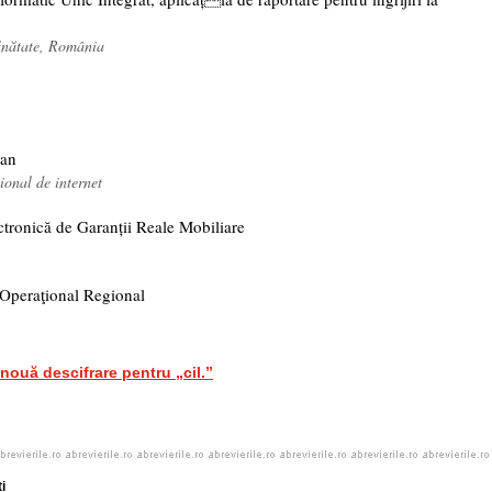
ănătate, România
tan
onal de internet
ctronică de Garanții Reale Mobiliare
Operaţional Regional
ouă descifrare pentru „cil.”
i