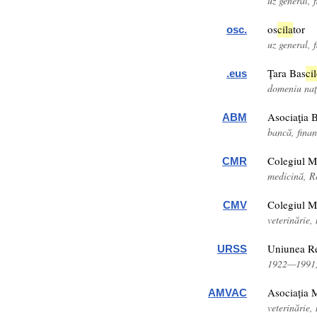
uz general, f
os
cil
a
tor
osc.
uz general, f
Țara Bas
cil
.eus
domeniu nați
Asociaţia 
ABM
bancă, fina
Colegiul M
CMR
medicină, 
Colegiul M
CMV
veterinărie
Uniunea R
URSS
1922—1991,
Asociația 
AMVAC
veterinărie