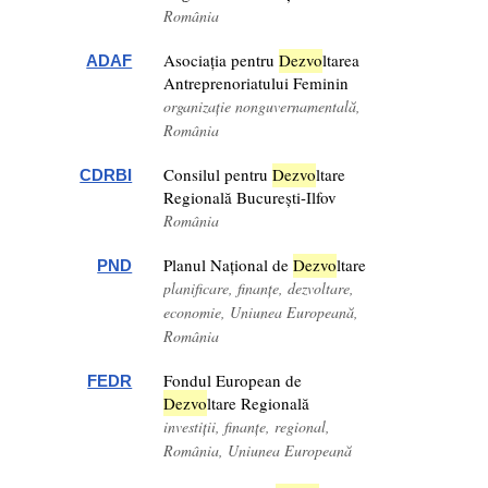
România
Asociația pentru
Dezv
o
ltarea
ADAF
Antreprenoriatului Feminin
organizație nonguvernamentală,
România
Consilul pentru
Dezv
o
ltare
CDRBI
Regională București-Ilfov
România
Planul Național de
Dezv
o
ltare
PND
planificare, finanțe, dezvoltare,
economie, Uniunea Europeană,
România
Fondul European de
FEDR
Dezv
o
ltare Regională
investiții, finanțe, regional,
România, Uniunea Europeană