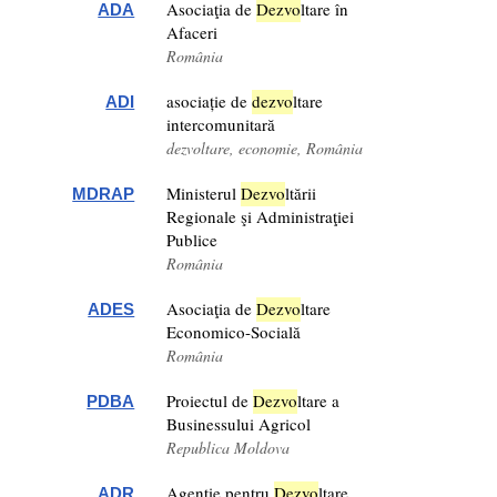
Asociaţia de
Dezv
o
ltare în
ADA
Afaceri
România
asociație de
dezv
o
ltare
ADI
intercomunitară
dezvoltare, economie, România
Ministerul
Dezv
o
ltării
MDRAP
Regionale şi Administraţiei
Publice
România
Asociaţia de
Dezv
o
ltare
ADES
Economico-Socială
România
Proiectul de
Dezv
o
ltare a
PDBA
Businessului Agricol
Republica Moldova
Agenție pentru
Dezv
o
ltare
ADR