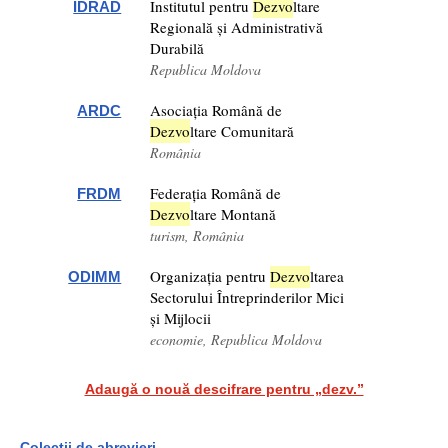
Institutul pentru
Dezv
o
ltare
IDRAD
Regională și Administrativă
Durabilă
Republica Moldova
Asociația Română de
ARDC
Dezv
o
ltare Comunitară
România
Federația Română de
FRDM
Dezv
o
ltare Montană
turism, România
Organizația pentru
Dezv
o
ltarea
ODIMM
Sectorului Întreprinderilor Mici
și Mijlocii
economie, Republica Moldova
Adaugă o nouă descifrare pentru „dezv.”
Colecții de abrevieri