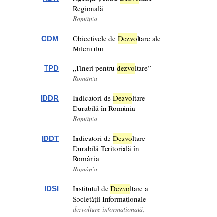
Regională
România
Obiectivele de
Dezv
o
ltare ale
ODM
Mileniului
„Tineri pentru
dezv
o
ltare”
TPD
România
Indicatori de
Dezv
o
ltare
IDDR
Durabilă în România
România
Indicatori de
Dezv
o
ltare
IDDT
Durabilă Teritorială în
România
România
Institutul de
Dezv
o
ltare a
IDSI
Societății Informaționale
dezvoltare informațională,