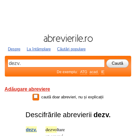
Despre
La întâmplare
Căutări populare
De exemplu:
ATG
acad.
IE
Adăugare abreviere
caută doar abrevieri, nu și explicații
Descifrările abrevierii
dezv.
dezv
o
ltare
dezv
.
uz general