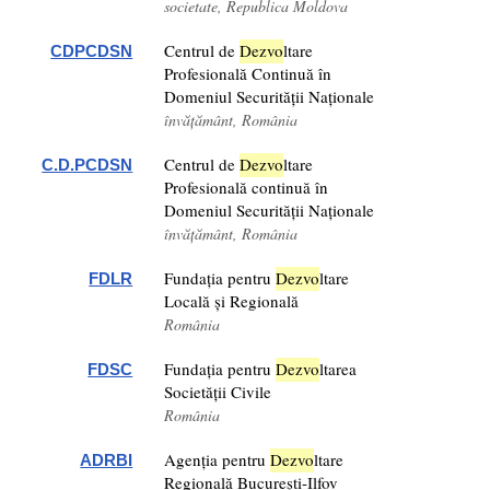
societate, Republica Moldova
Centrul de
Dezv
o
ltare
CDPCDSN
Profesională Continuă în
Domeniul Securității Naționale
învățământ, România
Centrul de
Dezv
o
ltare
C.D.PCDSN
Profesională continuă în
Domeniul Securității Naționale
învățământ, România
Fundația pentru
Dezv
o
ltare
FDLR
Locală și Regională
România
Fundația pentru
Dezv
o
ltarea
FDSC
Societății Civile
România
Agenția pentru
Dezv
o
ltare
ADRBI
Regională București-Ilfov