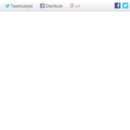
Tweetuiește
Distribuie
+1