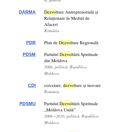
Dezv
o
ltare Antreprenorială și
DARMA
Relaționare în Mediul de
Afaceri
România
Plan de
Dezv
o
ltare Regională
PDR
Partidul
Dezv
o
ltării Spirituale
PDSM
din Moldova
2006, politică, Republica
Moldova
cercetare,
dezv
o
ltare și inovare
CDI
România
Partidul
Dezv
o
ltării Spirituale
PDSMU
„Moldova Unită”
2006—2010, politică, Republica
Moldova