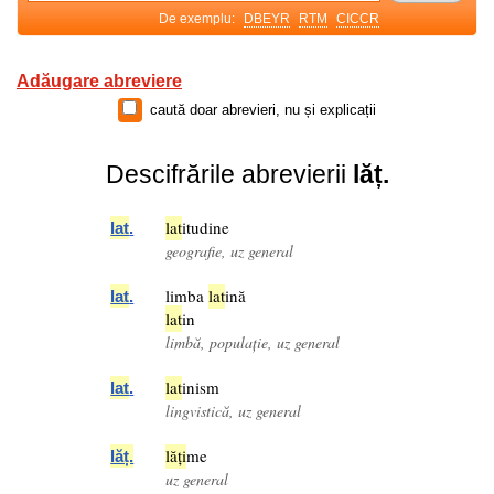
De exemplu:
DBEYR
RTM
CICCR
Adăugare abreviere
caută doar abrevieri, nu și explicații
Descifrările abrevierii
lăț.
lat
itudine
lat
.
geografie, uz general
limba
lat
ină
lat
.
lat
in
limbă, populație, uz general
lat
inism
lat
.
lingvistică, uz general
lăți
me
lăț.
uz general