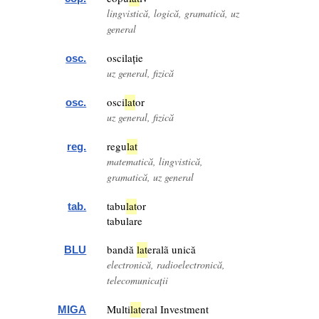
lingvistică, logică, gramatică, uz
general
oscilație
osc.
uz general, fizică
osci
lat
or
osc.
uz general, fizică
regu
lat
reg.
matematică, lingvistică,
gramatică, uz general
tabu
lat
or
tab.
tabulare
bandă
lat
eralã unică
BLU
electronică, radioelectronică,
telecomunicații
Multi
lat
eral Investment
MIGA