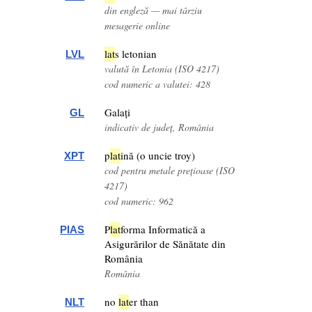
din engleză — mai târziu
mesagerie online
lat
s letonian
LVL
valută în Letonia (ISO 4217)
cod numeric a valutei: 428
Galați
GL
indicativ de județ, România
p
lat
ină (o uncie troy)
XPT
cod pentru metale prețioase (ISO
4217)
cod numeric: 962
P
lat
forma Informatică a
PIAS
Asigurărilor de Sănătate din
România
România
no
lat
er than
NLT