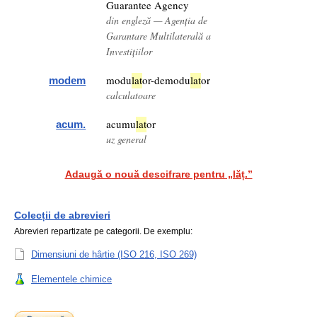
Guarantee Agency
din engleză — Agenția de
Garantare Multilaterală a
Investițiilor
modu
lat
or-demodu
lat
or
modem
calculatoare
acumu
lat
or
acum.
uz general
Adaugă o nouă descifrare pentru „lăț.”
Colecții de abrevieri
Abrevieri repartizate pe categorii. De exemplu:
Dimensiuni de hârtie (ISO 216, ISO 269)
Elementele chimice