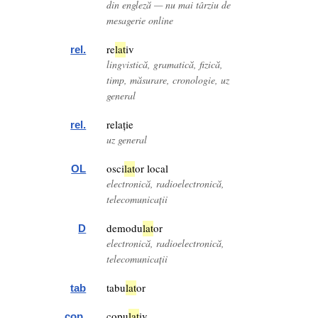
din engleză — nu mai târziu de
mesagerie online
re
lat
iv
rel.
lingvistică, gramatică, fizică,
timp, măsurare, cronologie, uz
general
relație
rel.
uz general
osci
lat
or local
OL
electronică, radioelectronică,
telecomunicații
demodu
lat
or
D
electronică, radioelectronică,
telecomunicații
tabu
lat
or
tab
copu
lat
iv
cop.