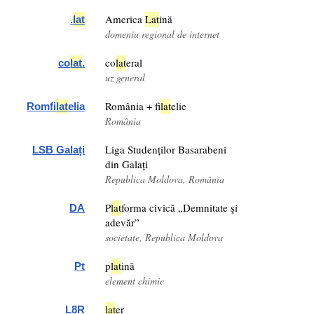
America
Lat
ină
.
lat
domeniu regional de internet
co
lat
eral
co
lat
.
uz general
România + fi
lat
elie
Romfi
lat
elia
România
Liga Studenților Basarabeni
LSB Galați
din Galați
Republica Moldova, România
P
lat
forma civică „Demnitate şi
DA
adevăr”
societate, Republica Moldova
p
lat
ină
Pt
element chimic
lat
er
L8R