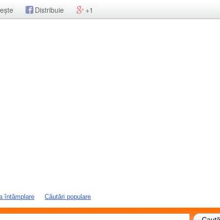
ește
Distribuie
+1
a întâmplare
Căutări populare