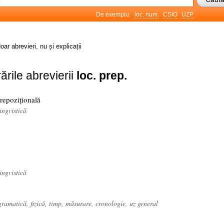
De exemplu:
loc. num.
CSIO
UZP
oar abrevieri, nu și explicații
ările abrevierii
loc. prep.
repozițională
ingvistică
ingvistică
 gramatică, fizică, timp, măsurare, cronologie, uz general