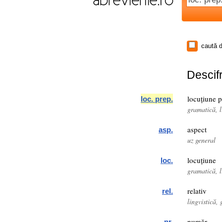
caută d
Descifr
locuțiune p
loc. prep.
gramatică, l
aspect
asp.
uz general
locuțiune
loc.
gramatică, l
relativ
rel.
lingvistică,
număr
nr.