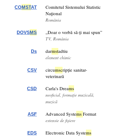
Comitetul Sistemului Statistic
CO
MS
T
AT
Naţional
România
„Doar o vorbă să-ți mai spun”
DOVS
MS
TV, România
dar
ms
t
adtiu
Ds
element chimic
circu
ms
c
ripție sanitar-
CSV
veterinară
Carla's Drea
ms
CSD
neoficial, formație muzicală,
muzică
Advanced Syste
ms
Format
ASF
extensie de fișiere
Electronic Data Syste
ms
EDS