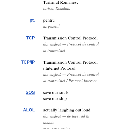
Turismul Românesc
turism, România
pentru
pt.
uz general
Transmission Control Protocol
TCP
din engleză — Protocol de control
al transmisiei
Transmission Control Protocol
TCP/IP
/ Internet Protocol
din engleză — Protocol de control
al transmisiei / Protocol Internet
save our souls
SOS
save our ship
actually laughing out loud
ALOL
din engleză — de fapt râd în
hohote
mesagerie online