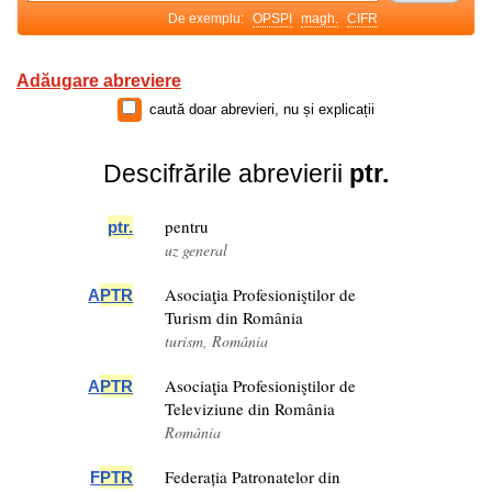
De exemplu:
OPSPI
magh.
CIFR
Adăugare abreviere
caută doar abrevieri, nu și explicații
Descifrările abrevierii
ptr.
pentru
ptr
.
uz general
Asociaţia Profesioniştilor de
A
PTR
Turism din România
turism, România
Asociaţia Profesioniştilor de
A
PTR
Televiziune din România
România
Federația Patronatelor din
F
PTR