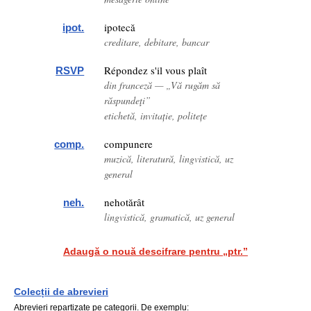
ipotecă
ipot.
creditare, debitare, bancar
Répondez s'il vous plaît
RSVP
din franceză — „Vă rugăm să
răspundeţi”
etichetă, invitație, politețe
compunere
comp.
muzică, literatură, lingvistică, uz
general
nehotărât
neh.
lingvistică, gramatică, uz general
Adaugă o nouă descifrare pentru „ptr.”
Colecții de abrevieri
Abrevieri repartizate pe categorii. De exemplu: