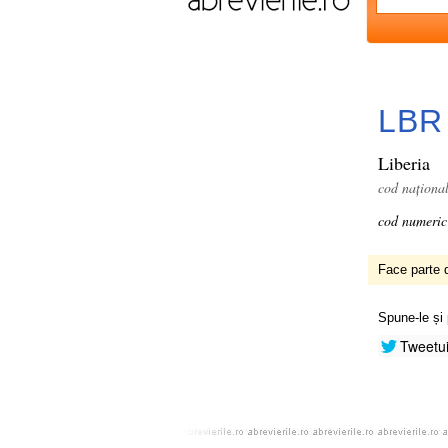
LBR
Liberia
cod naționa
cod numeric
Face parte d
Spune-le și 
Tweetu