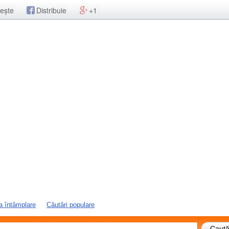
ește
Distribuie
+1
a întâmplare
Căutări populare