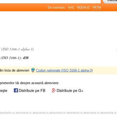
De exemplu:
AHC
REEHUC
FRTM
l (ISO 3166-1 alpha-3)
 (ISO 3166-1):
430
in lista de abrevieri
Coduri naționale (ISO 3166-1 alpha-3)
prietenilor tăi despre această abreviere:
iește
Distribuie pe FB
Distribuie pe G+