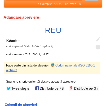
De exemplu:
ASOAF
ed. reviz.
.si
Adăugare abreviere
REU
Réunion
cod național (ISO 3166-1 alpha-3)
cod numeric (ISO 3166-1):
638
Face parte din lista de abrevieri
Coduri naționale (ISO 3166-1
alpha-3)
Spune-le și prietenilor tăi despre această abreviere:
Tweetuiește
Distribuie pe FB
Distribuie pe G+
Colecții de abrevieri