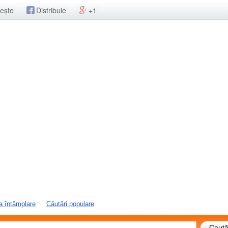
ește
Distribuie
+1
a întâmplare
Căutări populare