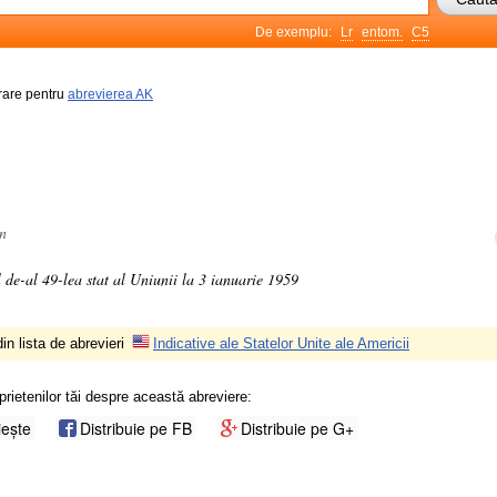
De exemplu:
Lr
entom.
C5
frare pentru
abrevierea AK
an
l de-al 49-lea stat al Uniunii la 3 ianuarie 1959
in lista de abrevieri
Indicative ale Statelor Unite ale Americii
prietenilor tăi despre această abreviere:
iește
Distribuie pe FB
Distribuie pe G+