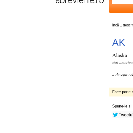
Încă 1 desci
AK
Alaska
stat americ
a devenit ce
Face parte d
Spune-le și 
Tweetu