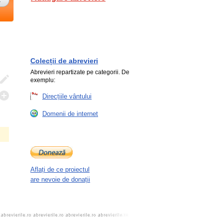
Colecții de abrevieri
Abrevieri repartizate pe categorii. De
exemplu:
Direcțiile vântului
Domenii de internet
Aflați de ce proiectul
are nevoie de donații