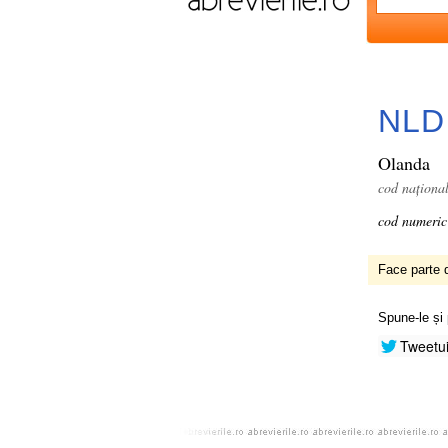
NLD
Olanda
cod naționa
cod numeric
Face parte d
Spune-le și 
Tweetu