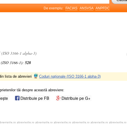
De exemplu:
FACIAS
ANSVSA
ANPFDC
l (ISO 3166-1 alpha-3)
 (ISO 3166-1):
528
in lista de abrevieri
Coduri naționale (ISO 3166-1 alpha-3)
prietenilor tăi despre această abreviere:
iește
Distribuie pe FB
Distribuie pe G+