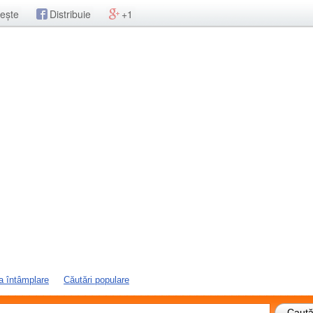
ește
Distribuie
+1
a întâmplare
Căutări populare