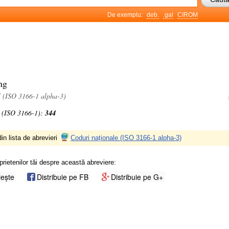
De exemplu:
deb.
.gal
CIROM
G
ng
l (ISO 3166-1 alpha-3)
 (ISO 3166-1):
344
in lista de abrevieri
Coduri naționale (ISO 3166-1 alpha-3)
prietenilor tăi despre această abreviere:
iește
Distribuie pe FB
Distribuie pe G+