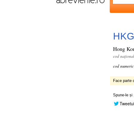
HK
Hong Ko
cod naționa
cod numeric
Face parte d
Spune-le și 
Tweetu