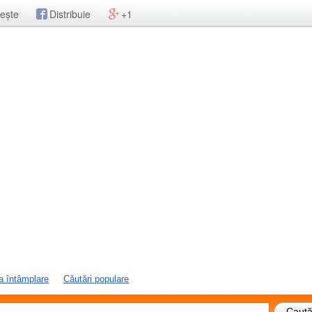
ește
Distribuie
+1
a întâmplare
Căutări populare