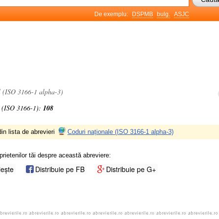
De exemplu:
DSPMB
bulg.
ASJC
l (ISO 3166-1 alpha-3)
 (ISO 3166-1):
108
in lista de abrevieri
Coduri naționale (ISO 3166-1 alpha-3)
prietenilor tăi despre această abreviere:
iește
Distribuie pe FB
Distribuie pe G+