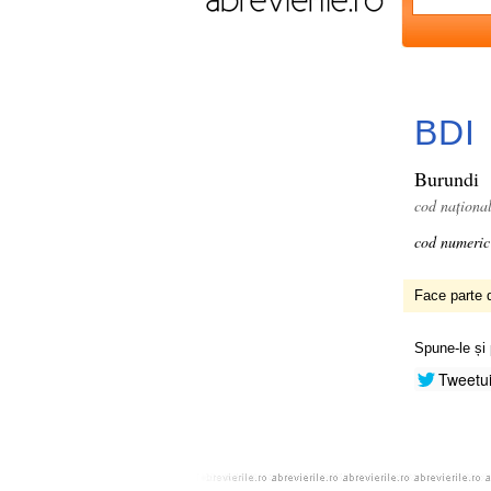
BDI
Burundi
cod naționa
cod numeric
Face parte d
Spune-le și 
Tweetu