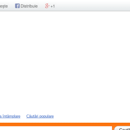
ește
Distribuie
+1
a întâmplare
Căutări populare