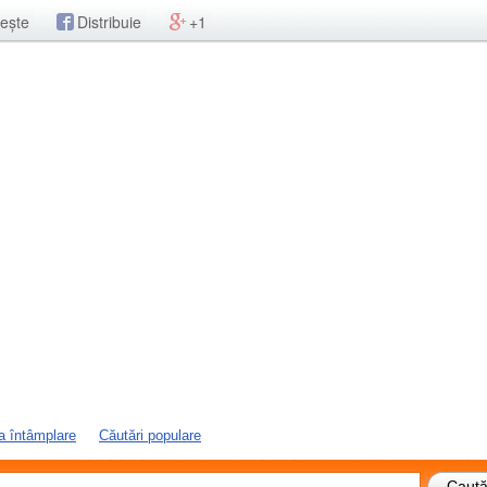
ește
Distribuie
+1
a întâmplare
Căutări populare