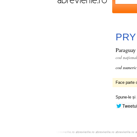
PRY
Paraguay
cod naționa
cod numeric
Face parte d
Spune-le și 
Tweetu