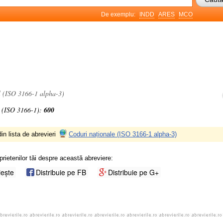
De exemplu:
INDD
ARES
MCO
l (ISO 3166-1 alpha-3)
 (ISO 3166-1):
600
in lista de abrevieri
Coduri naționale (ISO 3166-1 alpha-3)
prietenilor tăi despre această abreviere:
iește
Distribuie pe FB
Distribuie pe G+