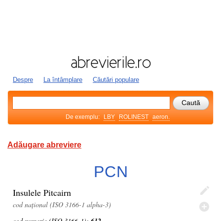
Despre
La întâmplare
Căutări populare
De exemplu:
LBY
ROLINEST
aeron.
Adăugare abreviere
PCN
Insulele Pitcairn
cod național (ISO 3166-1 alpha-3)
cod numeric (ISO 3166-1):