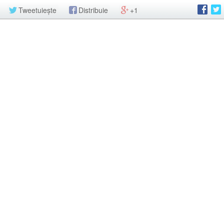
Tweetuiește
Distribuie
+1