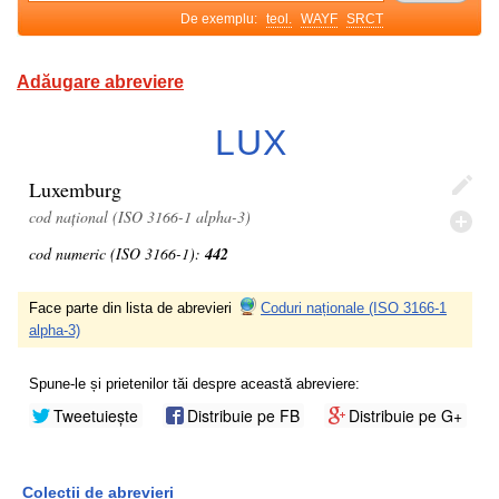
De exemplu:
teol.
WAYF
SRCT
Adăugare abreviere
LUX
Luxemburg
cod național (ISO 3166-1 alpha-3)
cod numeric (ISO 3166-1):
442
Face parte din lista de abrevieri
Coduri naționale (ISO 3166-1
alpha-3)
Spune-le și prietenilor tăi despre această abreviere:
Tweetuiește
Distribuie pe FB
Distribuie pe G+
Colecții de abrevieri