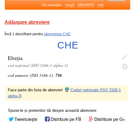
De exemplu:
magh.
MMORPG
.mm
Adăugare abreviere
Încă 1 descifrare pentru
abrevierea CHE
CHE
Elveția
cod național (ISO 3166-1 alpha-3)
cod numeric (ISO 3166-1):
756
Face parte din lista de abrevieri
Coduri naționale (ISO 3166-1
alpha-3)
Spune-le și prietenilor tăi despre această abreviere:
Tweetuiește
Distribuie pe FB
Distribuie pe G+