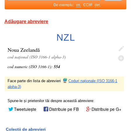
De exemplu:
en.
CCIIF
det.
Adăugare abreviere
NZL
Noua Zeelandă
cod național (ISO 3166-1 alpha-3)
cod numeric (ISO 3166-1):
554
Face parte din lista de abrevieri
Coduri naționale (ISO 3166-1
alpha-3)
Spune-le și prietenilor tăi despre această abreviere:
Tweetuiește
Distribuie pe FB
Distribuie pe G+
Colecții de abrevieri