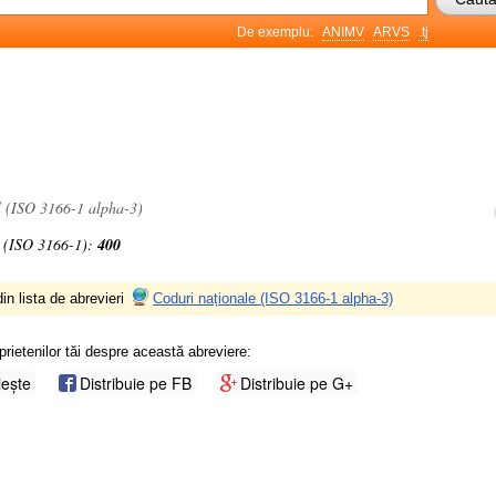
De exemplu:
ANIMV
ARVS
.tj
l (ISO 3166-1 alpha-3)
 (ISO 3166-1):
400
in lista de abrevieri
Coduri naționale (ISO 3166-1 alpha-3)
prietenilor tăi despre această abreviere:
iește
Distribuie pe FB
Distribuie pe G+