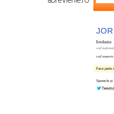
JOR
Iordania
cod naționa
cod numeric
Face parte d
Spune-le și 
Tweetu