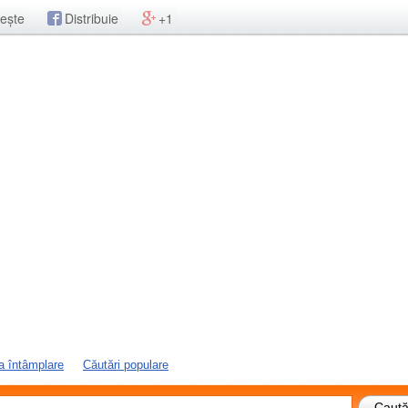
ește
Distribuie
+1
a întâmplare
Căutări populare