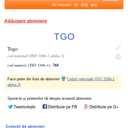
De exemplu:
vb.
AND
anat.
Adăugare abreviere
TGO
Togo
cod național (ISO 3166-1 alpha-3)
cod numeric (ISO 3166-1):
768
Face parte din lista de abrevieri
Coduri naționale (ISO 3166-1
alpha-3)
Spune-le și prietenilor tăi despre această abreviere:
Tweetuiește
Distribuie pe FB
Distribuie pe G+
Colecții de abrevieri