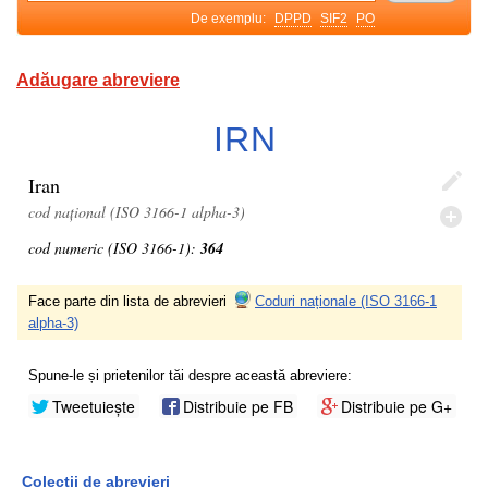
De exemplu:
DPPD
SIF2
PO
Adăugare abreviere
IRN
Iran
cod național (ISO 3166-1 alpha-3)
cod numeric (ISO 3166-1):
364
Face parte din lista de abrevieri
Coduri naționale (ISO 3166-1
alpha-3)
Spune-le și prietenilor tăi despre această abreviere:
Tweetuiește
Distribuie pe FB
Distribuie pe G+
Colecții de abrevieri