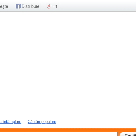
ește
Distribuie
+1
a întâmplare
Căutări populare