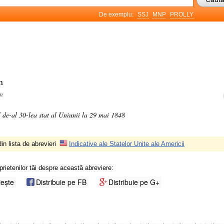
De exemplu:
SSJ
MNP
PROLLY
n
an
l de-al 30-lea stat al Uniunii la 29 mai 1848
in lista de abrevieri
Indicative ale Statelor Unite ale Americii
prietenilor tăi despre această abreviere:
iește
Distribuie pe FB
Distribuie pe G+