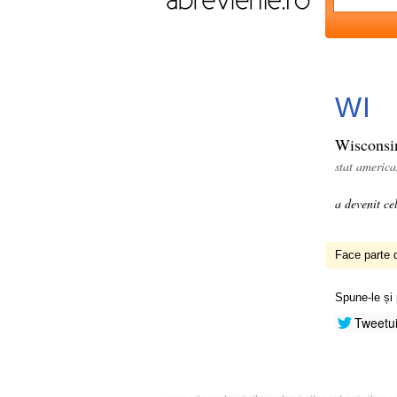
WI
Wisconsi
stat americ
a devenit ce
Face parte d
Spune-le și 
Tweetu