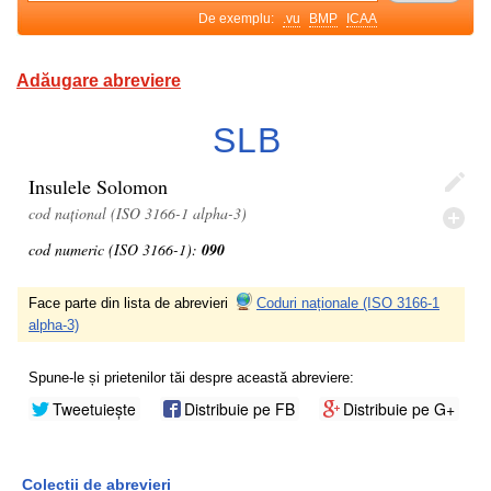
De exemplu:
.vu
BMP
ICAA
Adăugare abreviere
SLB
Insulele Solomon
cod național (ISO 3166-1 alpha-3)
cod numeric (ISO 3166-1):
090
Face parte din lista de abrevieri
Coduri naționale (ISO 3166-1
alpha-3)
Spune-le și prietenilor tăi despre această abreviere:
Tweetuiește
Distribuie pe FB
Distribuie pe G+
Colecții de abrevieri