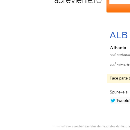
ALB
Albania
cod naționa
cod numeric
Face parte d
Spune-le și 
Tweetu