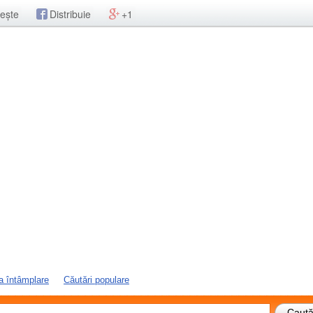
ește
Distribuie
+1
a întâmplare
Căutări populare