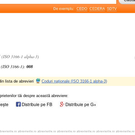
De exemplu:
CEDO
CEDERA
SDTV
l (ISO 3166-1 alpha-3)
 (ISO 3166-1):
008
in lista de abrevieri
Coduri naționale (ISO 3166-1 alpha-3)
prietenilor tăi despre această abreviere:
iește
Distribuie pe FB
Distribuie pe G+