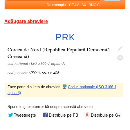
De exemplu:
CFUM
AX
RNCIC
Adăugare abreviere
PRK
Coreea de Nord (Republica Populară Democrată
Coreeană)
cod național (ISO 3166-1 alpha-3)
cod numeric (ISO 3166-1):
408
Face parte din lista de abrevieri
Coduri naționale (ISO 3166-1
alpha-3)
Spune-le și prietenilor tăi despre această abreviere:
Tweetuiește
Distribuie pe FB
Distribuie pe G+