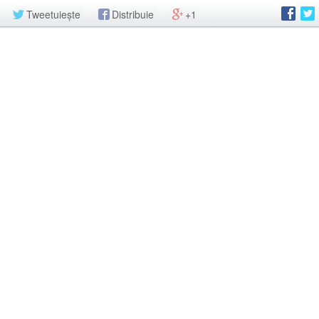
Tweetuiește
Distribuie
+1