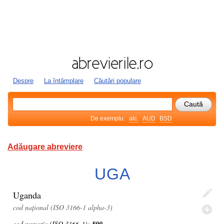
Despre
La întâmplare
Căutări populare
De exemplu:
alc.
AUD
BSD
Adăugare abreviere
UGA
Uganda
cod național (ISO 3166-1 alpha-3)
cod numeric (ISO 3166-1):