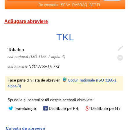
De exemplu:
SEAA
RASDAQ
BET-FI
Adăugare abreviere
TKL
Tokelau
cod național (ISO 3166-1 alpha-3)
cod numeric (ISO 3166-1):
772
Face parte din lista de abrevieri
Coduri naționale (ISO 3166-1
alpha-3)
Spune-le și prietenilor tăi despre această abreviere:
Tweetuiește
Distribuie pe FB
Distribuie pe G+
Colecții de abrevieri