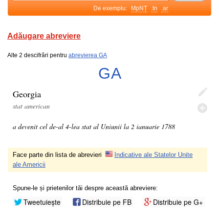
De exemplu:
MpNȚ
.tn
.ar
Adăugare abreviere
Alte 2 descifrări pentru
abrevierea GA
GA
Georgia
stat american
a devenit cel de-al 4-lea stat al Uniunii la 2 ianuarie 1788
Face parte din lista de abrevieri
Indicative ale Statelor Unite
ale Americii
Spune-le și prietenilor tăi despre această abreviere:
Tweetuiește
Distribuie pe FB
Distribuie pe G+