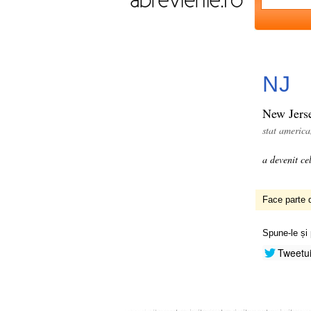
NJ
New Jers
stat americ
a devenit ce
Face parte d
Spune-le și 
Tweetu