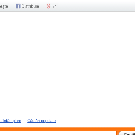
ește
Distribuie
+1
a întâmplare
Căutări populare