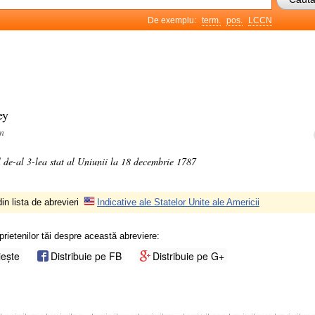
De exemplu:
term.
pos.
LCCN
ey
an
l de-al 3-lea stat al Uniunii la 18 decembrie 1787
in lista de abrevieri
Indicative ale Statelor Unite ale Americii
prietenilor tăi despre această abreviere:
iește
Distribuie pe FB
Distribuie pe G+