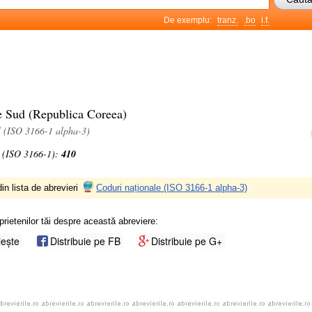
De exemplu:
tranz.
.bo
i.f.
R
e Sud (Republica Coreea)
l (ISO 3166-1 alpha-3)
 (ISO 3166-1):
410
in lista de abrevieri
Coduri naționale (ISO 3166-1 alpha-3)
prietenilor tăi despre această abreviere:
iește
Distribuie pe FB
Distribuie pe G+