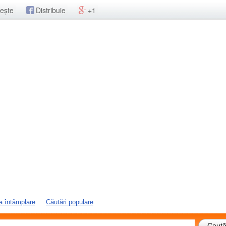
ește
Distribuie
+1
a întâmplare
Căutări populare