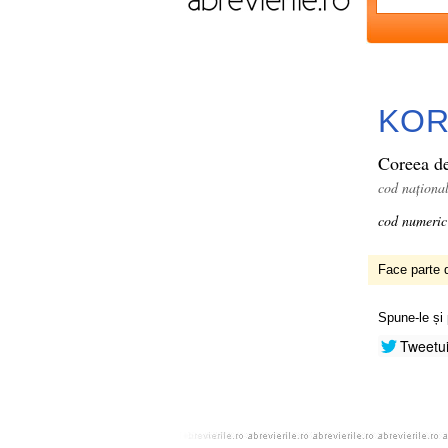
KO
Coreea d
cod naționa
cod numeric
Face parte d
Spune-le și 
Tweetu