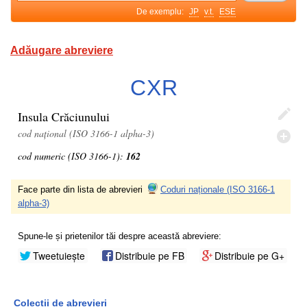
De exemplu:
JP
v.t.
ESE
Adăugare abreviere
CXR
Insula Crăciunului
cod național (ISO 3166-1 alpha-3)
cod numeric (ISO 3166-1):
162
Face parte din lista de abrevieri
Coduri naționale (ISO 3166-1
alpha-3)
Spune-le și prietenilor tăi despre această abreviere:
Tweetuiește
Distribuie pe FB
Distribuie pe G+
Colecții de abrevieri