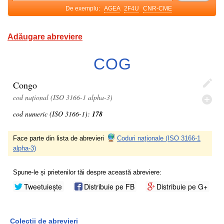
De exemplu:
AGEA
2F4U
CNR-CME
Adăugare abreviere
COG
Congo
cod național (ISO 3166-1 alpha-3)
cod numeric (ISO 3166-1):
178
Face parte din lista de abrevieri
Coduri naționale (ISO 3166-1
alpha-3)
Spune-le și prietenilor tăi despre această abreviere:
Tweetuiește
Distribuie pe FB
Distribuie pe G+
Colecții de abrevieri