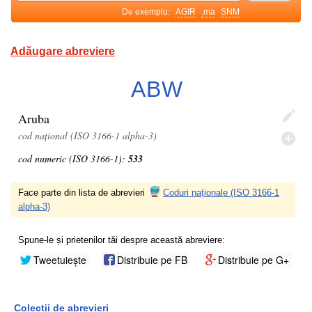
De exemplu:
AGIR
.ma
SNM
Adăugare abreviere
ABW
Aruba
cod național (ISO 3166-1 alpha-3)
cod numeric (ISO 3166-1):
533
Face parte din lista de abrevieri
Coduri naționale (ISO 3166-1
alpha-3)
Spune-le și prietenilor tăi despre această abreviere:
Tweetuiește
Distribuie pe FB
Distribuie pe G+
Colecții de abrevieri