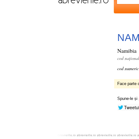
NA
Namibia
cod naționa
cod numeric
Face parte d
Spune-le și 
Tweetu