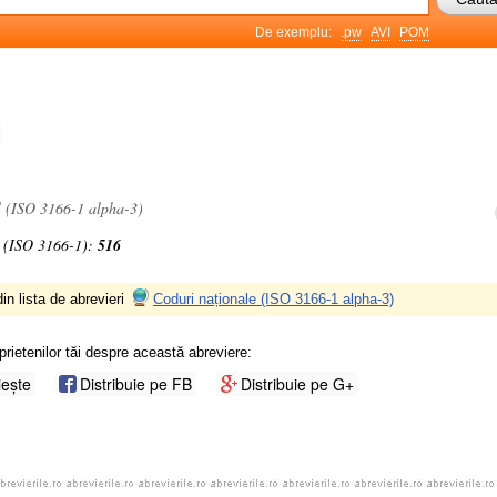
De exemplu:
.pw
AVI
POM
M
l (ISO 3166-1 alpha-3)
 (ISO 3166-1):
516
in lista de abrevieri
Coduri naționale (ISO 3166-1 alpha-3)
prietenilor tăi despre această abreviere:
iește
Distribuie pe FB
Distribuie pe G+