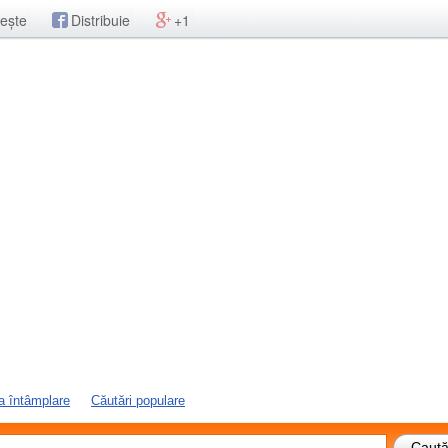
ește
Distribuie
+1
a întâmplare
Căutări populare