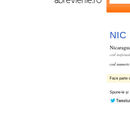
NIC
Nicaragu
cod naționa
cod numeric
Face parte d
Spune-le și 
Tweetu