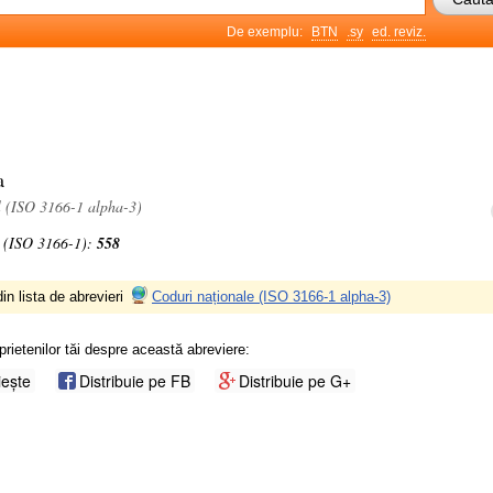
De exemplu:
BTN
.sy
ed. reviz.
a
l (ISO 3166-1 alpha-3)
 (ISO 3166-1):
558
in lista de abrevieri
Coduri naționale (ISO 3166-1 alpha-3)
prietenilor tăi despre această abreviere:
iește
Distribuie pe FB
Distribuie pe G+