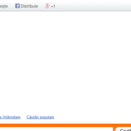
ește
Distribuie
+1
a întâmplare
Căutări populare