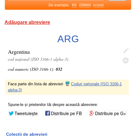
De exemplu:
KK
ISMMA
cronol.
Adăugare abreviere
ARG
Argentina
cod național (ISO 3166-1 alpha-3)
cod numeric (ISO 3166-1):
032
Face parte din lista de abrevieri
Coduri naționale (ISO 3166-1
alpha-3)
Spune-le și prietenilor tăi despre această abreviere:
Tweetuiește
Distribuie pe FB
Distribuie pe G+
Colecții de abrevieri