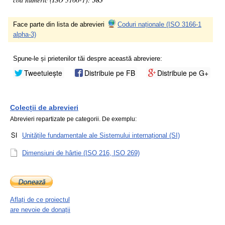
585
Face parte din lista de abrevieri
Coduri naționale (ISO 3166-1
alpha-3)
Spune-le și prietenilor tăi despre această abreviere:
Tweetuiește
Distribuie pe FB
Distribuie pe G+
Colecții de abrevieri
Abrevieri repartizate pe categorii. De exemplu:
Unitățile fundamentale ale Sistemului internațional (SI)
Dimensiuni de hârtie (ISO 216, ISO 269)
Aflați de ce proiectul
are nevoie de donații