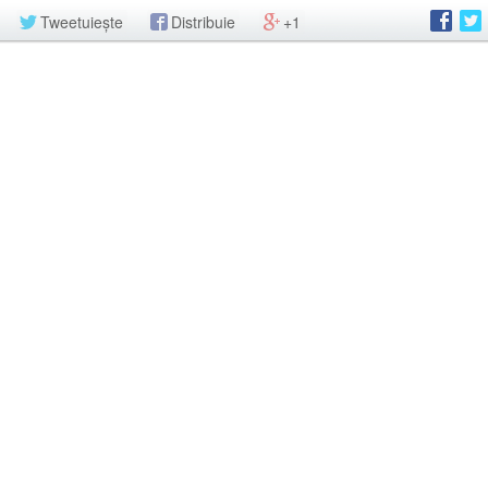
Tweetuiește
Distribuie
+1