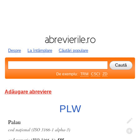
Despre
La întâmplare
Căutări populare
De exemplu:
TRM
CSCI
ZD
Adăugare abreviere
PLW
Palau
cod național (ISO 3166-1 alpha-3)
cod numeric (ISO 3166-1):