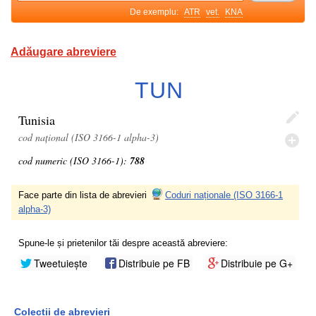
De exemplu:
ATR
vet.
KNA
Adăugare abreviere
TUN
Tunisia
cod național (ISO 3166-1 alpha-3)
cod numeric (ISO 3166-1):
788
Face parte din lista de abrevieri
Coduri naționale (ISO 3166-1
alpha-3)
Spune-le și prietenilor tăi despre această abreviere:
Tweetuiește
Distribuie pe FB
Distribuie pe G+
Colecții de abrevieri