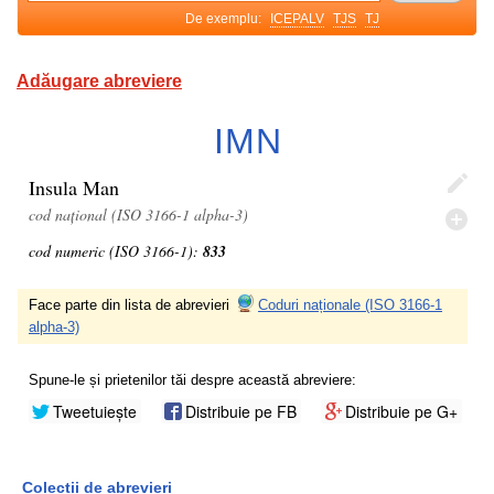
De exemplu:
ICEPALV
TJS
TJ
Adăugare abreviere
IMN
Insula Man
cod național (ISO 3166-1 alpha-3)
cod numeric (ISO 3166-1):
833
Face parte din lista de abrevieri
Coduri naționale (ISO 3166-1
alpha-3)
Spune-le și prietenilor tăi despre această abreviere:
Tweetuiește
Distribuie pe FB
Distribuie pe G+
Colecții de abrevieri