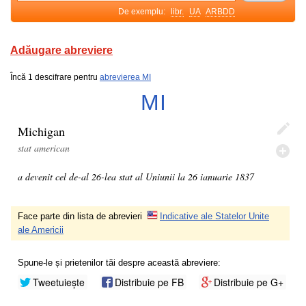
De exemplu:
libr.
UA
ARBDD
Adăugare abreviere
Încă 1 descifrare pentru
abrevierea MI
MI
Michigan
stat american
a devenit cel de-al 26-lea stat al Uniunii la 26 ianuarie 1837
Face parte din lista de abrevieri
Indicative ale Statelor Unite
ale Americii
Spune-le și prietenilor tăi despre această abreviere:
Tweetuiește
Distribuie pe FB
Distribuie pe G+