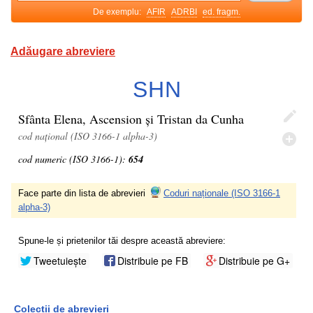
De exemplu:
AFIR
ADRBI
ed. fragm.
Adăugare abreviere
SHN
Sfânta Elena, Ascension și Tristan da Cunha
cod național (ISO 3166-1 alpha-3)
cod numeric (ISO 3166-1):
654
Face parte din lista de abrevieri
Coduri naționale (ISO 3166-1
alpha-3)
Spune-le și prietenilor tăi despre această abreviere:
Tweetuiește
Distribuie pe FB
Distribuie pe G+
Colecții de abrevieri