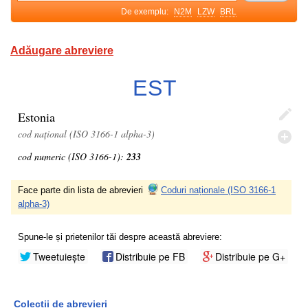
De exemplu:
N2M
LZW
BRL
Adăugare abreviere
EST
Estonia
cod național (ISO 3166-1 alpha-3)
cod numeric (ISO 3166-1):
233
Face parte din lista de abrevieri
Coduri naționale (ISO 3166-1
alpha-3)
Spune-le și prietenilor tăi despre această abreviere:
Tweetuiește
Distribuie pe FB
Distribuie pe G+
Colecții de abrevieri