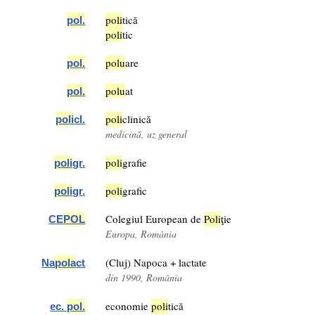
pol
i
tică
pol
.
pol
i
tic
pol
u
are
pol
.
pol
u
at
pol
.
pol
i
clinică
pol
i
cl.
medicină, uz general
pol
i
grafie
pol
i
gr.
pol
i
grafic
pol
i
gr.
Colegiul European de
Pol
i
ţie
CE
POL
Europa, România
(Cluj) Napoca + lactate
Na
pol
a
ct
din 1990, România
economie
pol
i
tică
ec.
pol
.