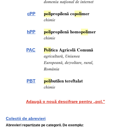
domeniu național de internet
pol
i
propilenă co
pol
i
mer
cPP
chimie
pol
i
propilenă homo
pol
i
mer
hPP
chimie
Pol
i
tica Agricolă Comună
PAC
agricultură, Uniunea
Europeană, dezvoltare, rural,
România
pol
i
butilen tereftalat
PBT
chimie
Adaugă o nouă descifrare pentru „pol.”
Colecții de abrevieri
Abrevieri repartizate pe categorii. De exemplu: