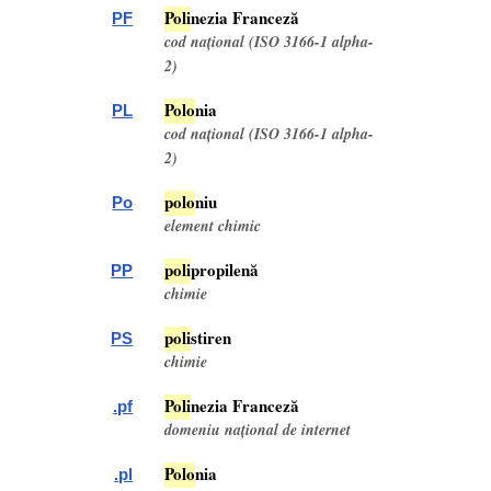
Pol
i
nezia Franceză
PF
cod național (ISO 3166-1 alpha-
2)
Pol
o
nia
PL
cod național (ISO 3166-1 alpha-
2)
pol
o
niu
Po
element chimic
pol
i
propilenă
PP
chimie
pol
i
stiren
PS
chimie
Pol
i
nezia Franceză
.pf
domeniu național de internet
Pol
o
nia
.pl