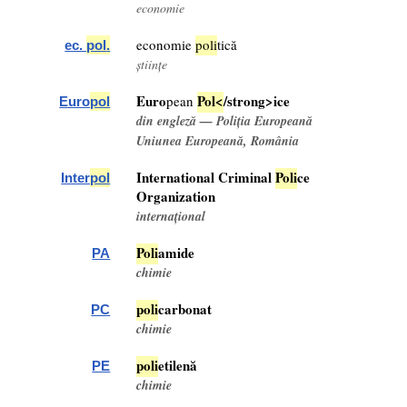
economie
economie
pol
i
tică
ec.
pol
.
științe
Euro
Pol
<
/strong>ice
pean
Euro
pol
din engleză — Poliția Europeană
Uniunea Europeană, România
International Criminal
Pol
i
ce
Inter
pol
Organization
internațional
Pol
i
amide
PA
chimie
pol
i
carbonat
PC
chimie
pol
i
etilenă
PE
chimie