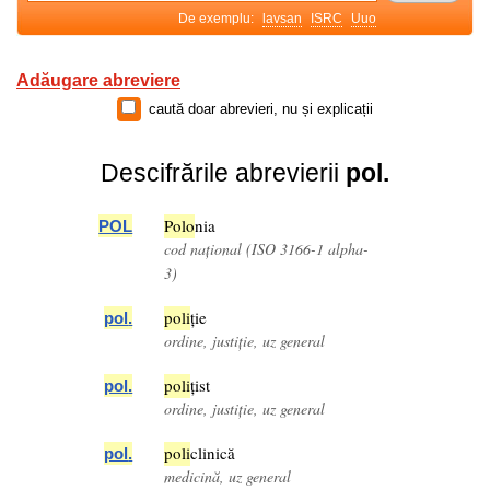
De exemplu:
lavsan
ISRC
Uuo
Adăugare abreviere
caută doar abrevieri, nu și explicații
Descifrările abrevierii
pol.
Pol
o
nia
POL
cod național (ISO 3166-1 alpha-
3)
pol
i
ție
pol
.
ordine, justiție, uz general
pol
i
țist
pol
.
ordine, justiție, uz general
pol
i
clinică
pol
.
medicină, uz general