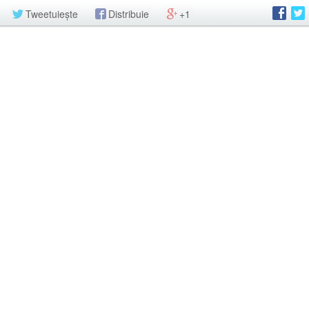
Tweetuiește
Distribuie
+1