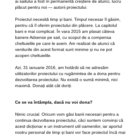
ai saitului a fost în permanentă creștere de atunci, lucru
plăcut pentru noi — autorii proiectului.
Proiectul necesită timp și bani. Timpul necesar îl găsim,
pentru că îl oferim proiectului din plăcere. La capitolul
bani e mai complicat. În vara 2015 am plasat câteva
banere Adsense pe sait, cu scopul de a compensa
cheltuielile pe care le avem. Am realizat de atunci că
veniturile din acest format sunt minime și nu ne pot
acoperi cheltuielile.
Azi, 31 ianuarie 2016, am hotărât să ne adresăm
utilizatorilor proiectului cu rugămintea de a dona pentru
dezvoltarea proiectului. Nu există o sumă minimă, nici
maximă. Donați atât cât doriți.
Ce se va întâmpla, dacă nu voi dona?
Nimic crucial. Oricum vom găsi banii necesari pentru a
continua dezvoltarea proiectului, căci suntem convinși că
acest dicționar e un instrument util oamenilor, iar aportul
nostru personal de timp și bani vor face proiectul încă mai