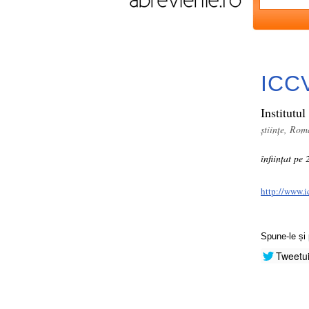
ICC
Institutul
științe, Rom
înființat pe
http://www.i
Spune-le și 
Tweetu