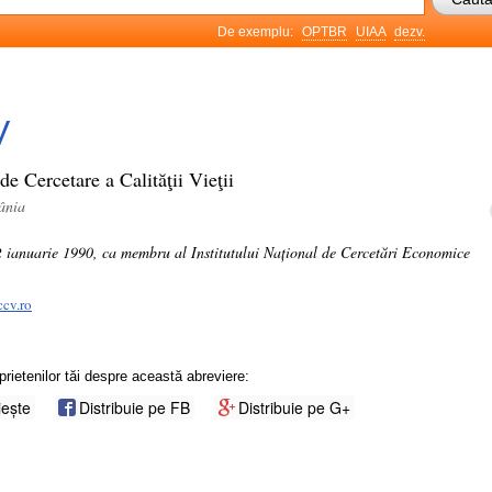
De exemplu:
OPTBR
UIAA
dezv.
V
 de Cercetare a Calităţii Vieţii
ânia
 2 ianuarie 1990, ca membru al Institutului Național de Cercetări Economice
ccv.ro
prietenilor tăi despre această abreviere:
iește
Distribuie pe FB
Distribuie pe G+