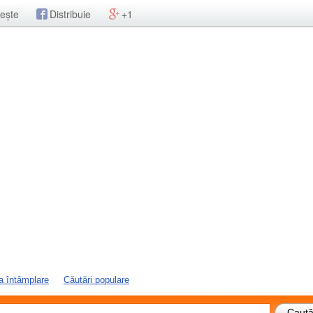
ește
Distribuie
+1
a întâmplare
Căutări populare